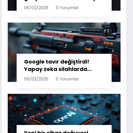
girdi!
06/02/2025
0 Yorumlar
Google tavır değiştirdi!
Yapay zeka silahlarda
kullanılabilir
06/02/2025
0 Yorumlar
Yeni bir cihaz doğuyor!