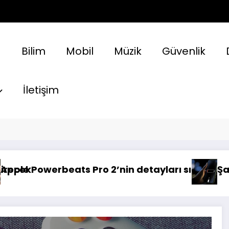
a
Bilim
Mobil
Müzik
Güvenlik
İletişim
ro 2’nin detayları sızdı!
Şarjınız hızlı mı bitiy