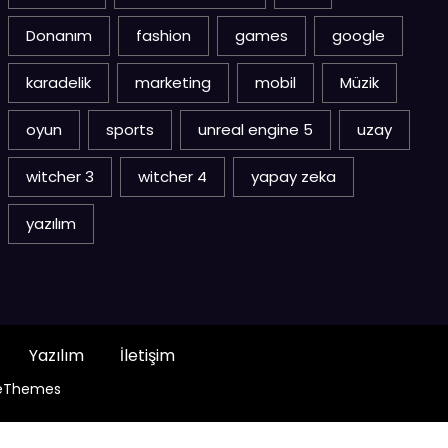
Donanım
fashion
games
google
karadelik
marketing
mobil
Müzik
oyun
sports
unreal engine 5
uzay
witcher 3
witcher 4
yapay zeka
yazılım
Yazılım
İletişim
eThemes