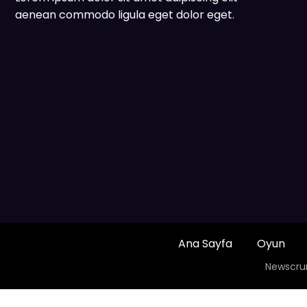
aenean commodo ligula eget dolor eget.
Ana Sayfa
Oyun
Newscru