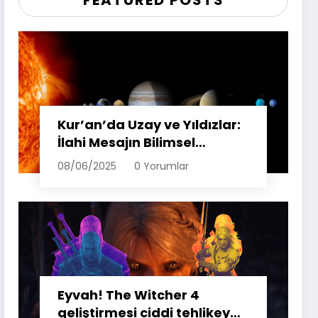
FEATURED POSTS
Kur’an’da Uzay ve Yıldızlar:
İlahi Mesajın Bilimsel
Yansımaları
08/06/2025
0 Yorumlar
Eyvah! The Witcher 4
geliştirmesi ciddi tehlikeye