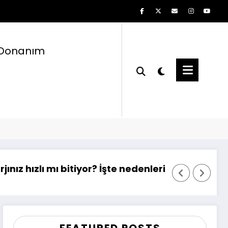
Donanım
Başlangıç
games
or? İşte nedenleri!
A Look at Vintage Cam