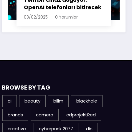
OpenAI telefonları bitirecek
03/02/2025
0 Yorumlar
BROWSE BY TAG
ai
beauty
bilim
blackhole
brands
camera
cdprojektRed
creative
cyberpunk 2077
din