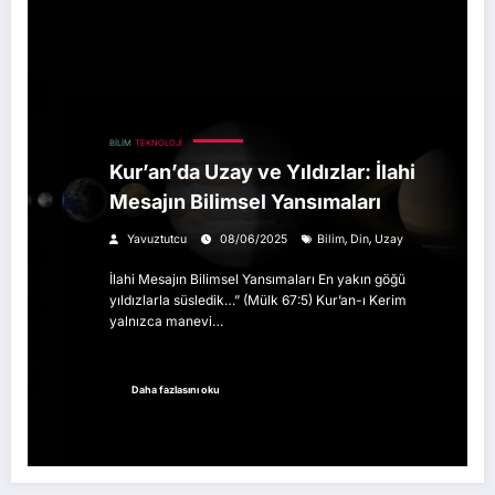
BILIM
TEKNOLOJI
Kur’an’da Uzay ve Yıldızlar: İlahi
Mesajın Bilimsel Yansımaları
,
,
Yavuztutcu
08/06/2025
Bilim
Din
Uzay
İlahi Mesajın Bilimsel Yansımaları En yakın göğü
yıldızlarla süsledik…” (Mülk 67:5) Kur’an-ı Kerim
yalnızca manevi…
Daha fazlasını oku