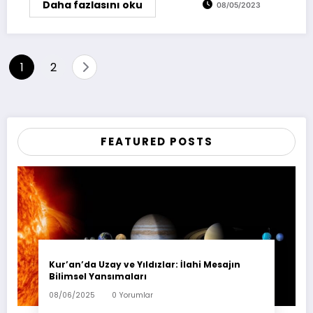
Daha fazlasını oku
08/05/2023
Yazı
1
2
sayfalaması
FEATURED POSTS
Kur’an’da Uzay ve Yıldızlar: İlahi Mesajın
Bilimsel Yansımaları
08/06/2025
0 Yorumlar