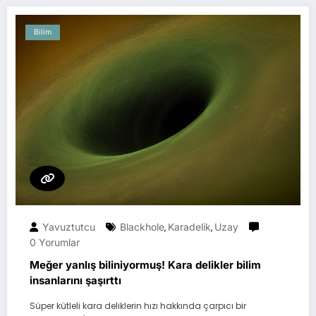
Bilim
Yavuztutcu
Blackhole
Karadelik
Uzay
,
,
0 Yorumlar
Meğer yanlış biliniyormuş! Kara delikler bilim
insanlarını şaşırttı
Süper kütleli kara deliklerin hızı hakkında çarpıcı bir