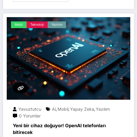
Mobil
Teknoloji
Yazılım
Yavuztutcu
Ai
Mobil
Yapay Zeka
Yazılım
,
,
,
0 Yorumlar
Yeni bir cihaz doğuyor! OpenAI telefonları
bitirecek