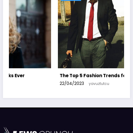
Eyvah! The Witcher 4 geliştirmesi ciddi
tehlikeye girdi!
06/02/2025
yavuztutcu
als