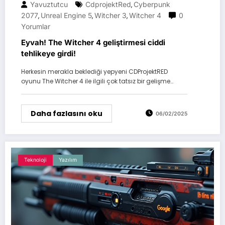
Yavuztutcu
CdprojektRed
Cyberpunk
,
2077
Unreal Engine 5
Witcher 3
Witcher 4
0
,
,
,
Yorumlar
Eyvah! The Witcher 4 geliştirmesi ciddi
tehlikeye girdi!
Herkesin merakla beklediği yepyeni CDProjektRED
oyunu The Witcher 4 ile ilgili çok tatsız bir gelişme…
Daha fazlasını oku
06/02/2025
Teknoloji
Yazılım