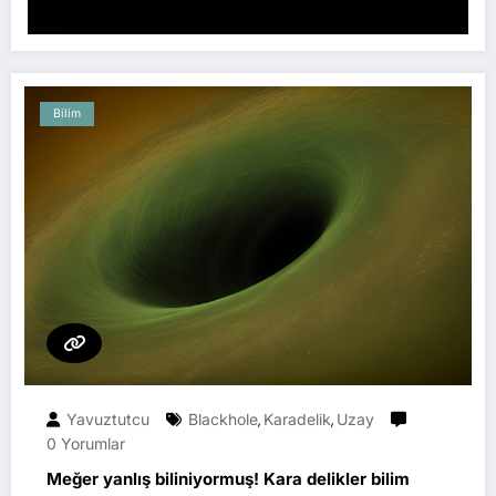
Bilim
Yavuztutcu
Blackhole
Karadelik
Uzay
,
,
0 Yorumlar
Meğer yanlış biliniyormuş! Kara delikler bilim