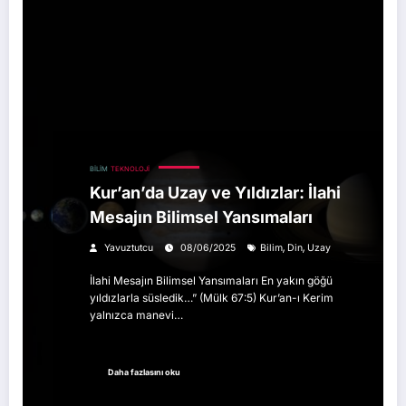
BILIM
TEKNOLOJI
Kur’an’da Uzay ve Yıldızlar: İlahi
Mesajın Bilimsel Yansımaları
,
,
Yavuztutcu
08/06/2025
Bilim
Din
Uzay
İlahi Mesajın Bilimsel Yansımaları En yakın göğü
yıldızlarla süsledik…” (Mülk 67:5) Kur’an-ı Kerim
yalnızca manevi…
Daha fazlasını oku