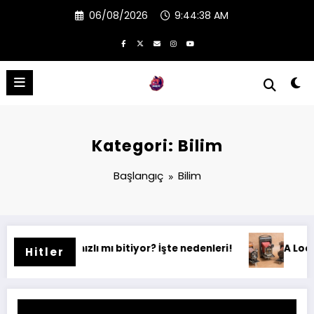
İçeriğe
06/08/2026
9:44:38 AM
atla
Kategori: Bilim
Başlangıç
Bilim
 hızlı mı bitiyor? İşte nedenleri!
A Look at Vintage C
Hitler