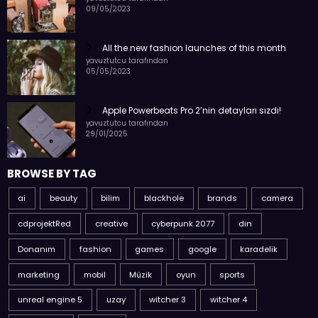
09/05/2023
All the new fashion launches of this month
yavuztutcu tarafından
05/05/2023
Apple Powerbeats Pro 2’nin detayları sızdı!
yavuztutcu tarafından
29/01/2025
BROWSE BY TAG
ai
beauty
bilim
blackhole
brands
camera
cdprojektRed
creative
cyberpunk 2077
din
Donanım
fashion
games
google
karadelik
marketing
mobil
Müzik
oyun
sports
unreal engine 5
uzay
witcher 3
witcher 4